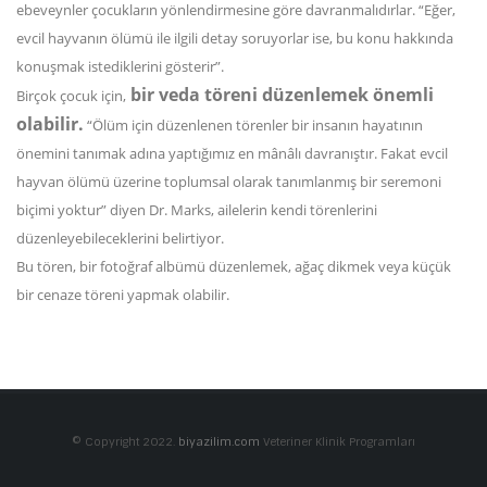
ebeveynler çocukların yönlendirmesine göre davranmalıdırlar. “Eğer,
evcil hayvanın ölümü ile ilgili detay soruyorlar ise, bu konu hakkında
konuşmak istediklerini gösterir”.
bir veda töreni düzenlemek önemli
Birçok çocuk için,
olabilir.
“Ölüm için düzenlenen törenler bir insanın hayatının
önemini tanımak adına yaptığımız en mânâlı davranıştır. Fakat evcil
hayvan ölümü üzerine toplumsal olarak tanımlanmış bir seremoni
biçimi yoktur” diyen Dr. Marks, ailelerin kendi törenlerini
düzenleyebileceklerini belirtiyor.
Bu tören, bir fotoğraf albümü düzenlemek, ağaç dikmek veya küçük
bir cenaze töreni yapmak olabilir.
© Copyright 2022.
biyazilim.com
Veteriner Klinik Programları