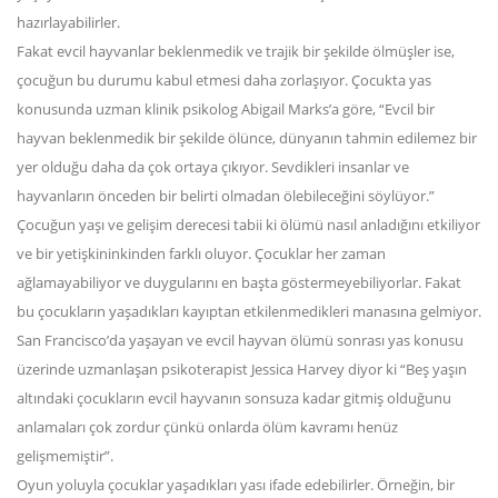
hazırlayabilirler.
Fakat evcil hayvanlar beklenmedik ve trajik bir şekilde ölmüşler ise,
çocuğun bu durumu kabul etmesi daha zorlaşıyor. Çocukta yas
konusunda uzman klinik psikolog Abigail Marks’a göre, “Evcil bir
hayvan beklenmedik bir şekilde ölünce, dünyanın tahmin edilemez bir
yer olduğu daha da çok ortaya çıkıyor. Sevdikleri insanlar ve
hayvanların önceden bir belirti olmadan ölebileceğini söylüyor.”
Çocuğun yaşı ve gelişim derecesi tabii ki ölümü nasıl anladığını etkiliyor
ve bir yetişkininkinden farklı oluyor. Çocuklar her zaman
ağlamayabiliyor ve duygularını en başta göstermeyebiliyorlar. Fakat
bu çocukların yaşadıkları kayıptan etkilenmedikleri manasına gelmiyor.
San Francisco’da yaşayan ve evcil hayvan ölümü sonrası yas konusu
üzerinde uzmanlaşan psikoterapist Jessica Harvey diyor ki “Beş yaşın
altındaki çocukların evcil hayvanın sonsuza kadar gitmiş olduğunu
anlamaları çok zordur çünkü onlarda ölüm kavramı henüz
gelişmemiştir”.
Oyun yoluyla çocuklar yaşadıkları yası ifade edebilirler. Örneğin, bir