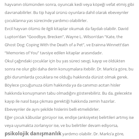
hayvanın ölümünden sonra, oyuncak kedi veya köpeği vefat etmiş gibi
davranabilirler. Bu tip hayal ürünü oyunlara dahil olarak ebeveynler
çocuklarına yas sürecinde yardımcı olabilirler.
Evcil hayvan ölümü ile ilgili kitaplar okumak da faydalı olabilir. David
Lupton’dan “Goodbye, Brecken”, Wayne L. Wilson’dan “Kate, the
Ghost Dog: Coping With the Death of a Pet”, ve Erainna Winnett’dan
“Memories of You” tavsiye edilen kitaplar arasındadır.
Okul çağındaki çocuklar için bu yas süreci sevgi, kayıp ve öldükten
sonra ne olur gibi daha derin konuşmalara itebilir. Dr. Marks’a göre, bu
gibi durumlarda çocuklara ne olduğu hakkında dürüst olmak gerek.
Böylece çocuğunuza ölüm hakkında ya da canımızı acıtan hisler
hakkında konuşmanın tabu olmadığını gösterebiliriz. Bu da, gelecekte
kayıp ile nasıl başa çıkması gerektiği hakkında zemin hazırlar.
Ebeveynler de aynı şekilde hislerini belli etmelidirler.
Eğer çocuk kâbuslar görüyor ise, endişe (anksiyete) belirtileri artmış ise
veya uyumakta zorlanıyor ise, ve bu belirtiler devam ediyorsa,
psikolojik danışmanlık
yardımcı olabilir. Dr. Marks’a göre,