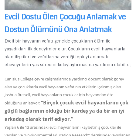
Evcil Dostu Ölen Çocuğu Anlamak ve
Dostun Ölümünü Ona Anlatmak
Evcil bir hayvanın vefatı genelde çocukların ölüm ile
yaşadıkları ilk deneyimler olur. Çocukların evcil hayvanlarla
olan ilişkileri ve vefatlarına verdiği tepkiyi anlamak
ebeveynlerin yas sürecini kolaylaştırmasına yardımcı olabilir. ;
Canisius College çevre çalışmalarında yardımcı doçent olarak görev
alan ve çocuklarda evcil hayvanın vefatının etkilerini çalışmış olan
Joshua Russell, evcil hayvanların çocuklar için hayvandan öte
“Birçok çocuk evcil hayvanlarını çok
olduğunu anlatıyor:
güçlü bağlarının olduğu bir kardeş ya da bir en iyi
arkadaş olarak tarif ediyor.”
Yaşları 6 ile 13 arasındaki evcil hayvanlarını kaybetmiş çocuklar ile
yapılan ve “Environmental Education Research” dergisinde yayınlanan